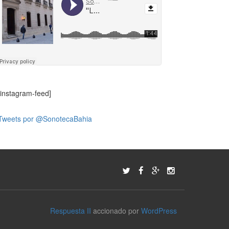
[instagram-feed]
Tweets por @SonotecaBahia
Respuesta II
accionado por
WordPress