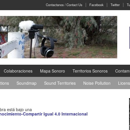
Contactanos / Contact Us
Facebook
Twitter
Tu
Colaboraciones
Mapa Sonoro
Territorios Sonoros
Contami
tions
Soundmap
Sound Territories
Noise Pollution
Licen
bra está bajo una
cimiento-Compartir Igual 4.0 Internacional