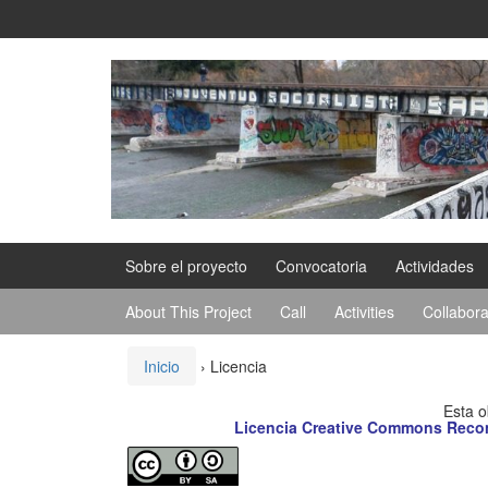
Saltar
Saltar
al
al
contenido
meú
principal
Sobre el proyecto
Convocatoria
Actividades
About This Project
Call
Activities
Collabora
Inicio
›
Licencia
Esta o
Licencia Creative Commons Recono