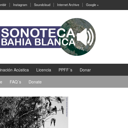
mblr
Instagram
Soundcloud
Internet Archive
Google +
nación Acústica
Licencia
PPFF´s
Donar
se
FAQ´s
Donate