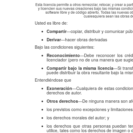
Esta licencia permite a otros remezclar, retocar, y crear a pa
y licencien sus nuevas creaciones bajo las mismas condici
software libre y de código abierto. Todas las nuevas o
cualesquiera sean las obras d
Usted es libre de:
Compartir
—copiar, distribuir y comunicar púb
Derivar
—hacer obras derivadas
Bajo las condiciones siguientes:
Reconocimiento
—Debe reconocer los crédi
licenciador (pero no de una manera que sugie
Compartir bajo la misma licencia
—Si trans
puede distribuir la obra resultante bajo la mi
Entendiéndose que
Exoneración
—Cualquiera de estas condicione
derechos de autor.
Otros derechos
—De ninguna manera son afect
los previstos como excepciones y limitaciones
los derechos morales del autor; y
los derechos que otras personas puedan te
utilice, tales como los derechos de imagen o 