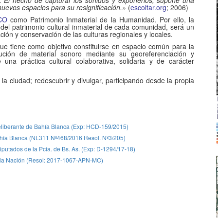
le. El hecho de capturar los sonidos y exponerlos, supone una
nuevos espacios para su resignificación.»
(
escoitar.org
; 2006)
CO
como Patrimonio Inmaterial de la Humanidad. Por ello, la
n del patrimonio cultural inmaterial de cada comunidad, será un
ción y conservación de las culturas regionales y locales.
ue tiene como objetivo constituirse en espacio común para la
ibución de material sonoro mediante su georeferenciación y
na práctica cultural colaborativa, solidaria y de carácter
la ciudad; redescubrir y divulgar, participando desde la propia
eliberante de Bahía Blanca (Exp: HCD-159/2015)
 Bahía Blanca (NL311 Nº468/2016 Resol. Nº3/205)
putados de la Pcia. de Bs. As. (Exp: D-1294/17-18)
de la Nación (Resol: 2017-1067-APN-MC)