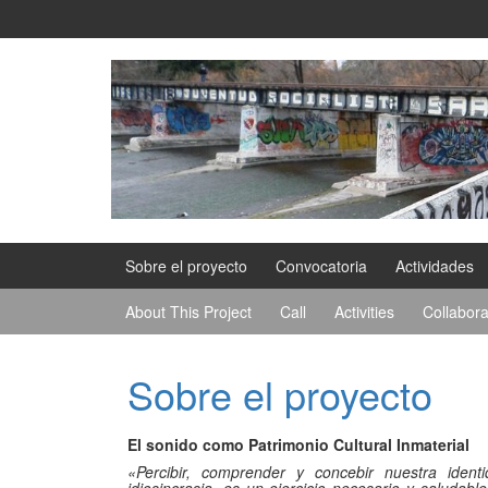
Saltar
Saltar
al
al
contenido
meú
principal
Sobre el proyecto
Convocatoria
Actividades
About This Project
Call
Activities
Collabora
Sobre el proyecto
El sonido como Patrimonio Cultural Inmaterial
«Percibir, comprender y concebir nuestra iden