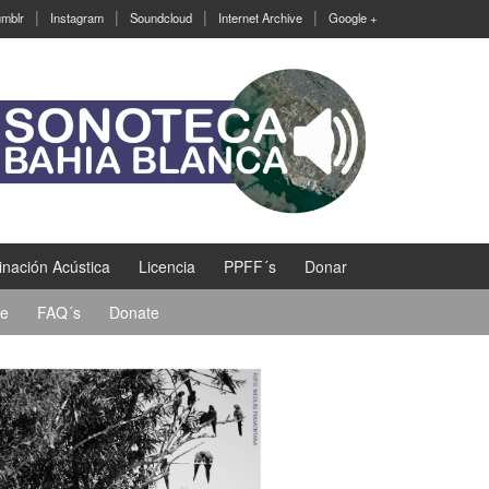
mblr
Instagram
Soundcloud
Internet Archive
Google +
nación Acústica
Licencia
PPFF´s
Donar
se
FAQ´s
Donate