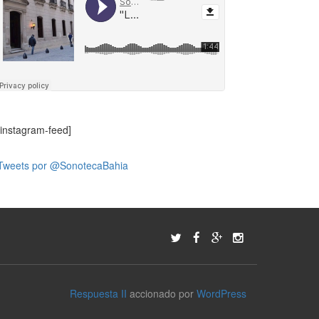
[instagram-feed]
Tweets por @SonotecaBahia
Respuesta II
accionado por
WordPress